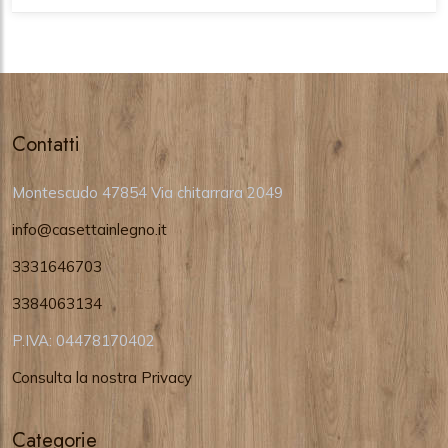
Contatti
Montescudo 47854 Via chitarrara 2049
info@casettainlegno.it
3331646703
3384063134
P.IVA: 04478170402
Consulta la nostra Privacy
Categorie